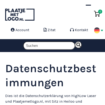
Skip
to
Open
Close
0
content
mobile
mobile
menu
menu
Account
Zitat
Kontakt
Suchen
Datenschutzbest
immungen
Dies ist die Datenschutzerklärung von HighLow Laser
und Plaatjemetlogo.nl, mit Sitz in Heiloo und