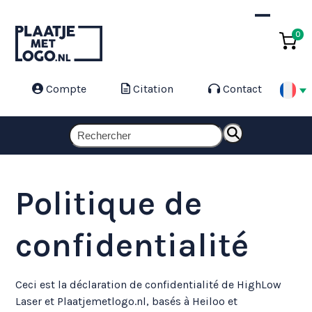
Skip
to
Open
Close
0
content
mobile
mobile
menu
menu
Compte
Citation
Contact
Rechercher
Politique de
confidentialité
Ceci est la déclaration de confidentialité de HighLow
Laser et Plaatjemetlogo.nl, basés à Heiloo et