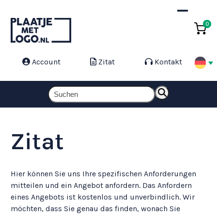
Skip
to
Open
Close
0
content
mobile
mobile
menu
menu
Account
Zitat
Kontakt
Suchen
Zitat
Hier können Sie uns Ihre spezifischen Anforderungen
mitteilen und ein Angebot anfordern. Das Anfordern
eines Angebots ist kostenlos und unverbindlich. Wir
möchten, dass Sie genau das finden, wonach Sie