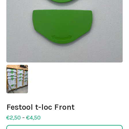
Festool t-loc Front
Preisspanne:
€
2,50
–
€
4,50
€2,50