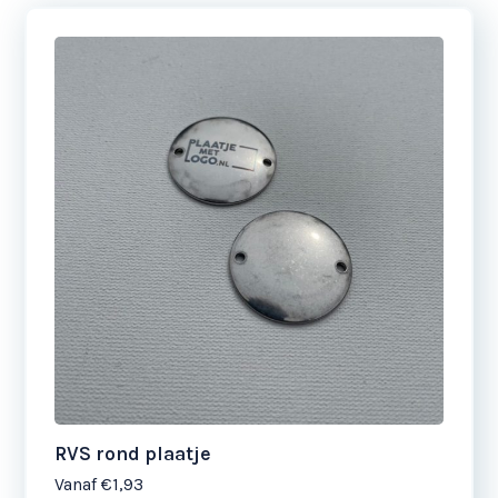
Dit
product
heeft
meerdere
variaties.
Deze
optie
kan
gekozen
worden
op
de
productpagina
RVS rond plaatje
Vanaf
€1,93