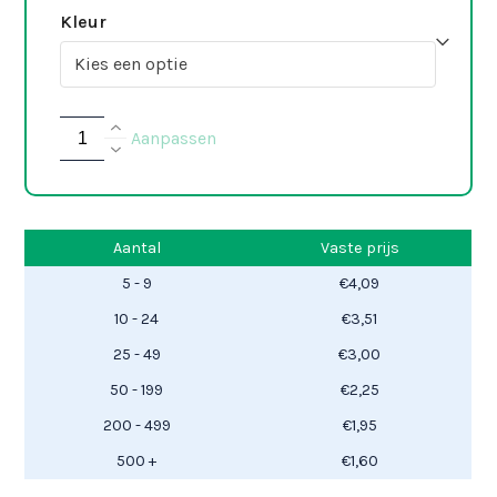
Kleur
RVS
Aanpassen
luxe
plaatje
quantity
Aantal
Vaste prijs
5 - 9
€
4,09
10 - 24
€
3,51
25 - 49
€
3,00
50 - 199
€
2,25
200 - 499
€
1,95
500 +
€
1,60