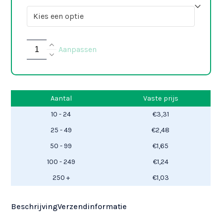
Flesopener
Aanpassen
sleutelhanger
quantity
Aantal
Vaste prijs
10 - 24
€
3,31
25 - 49
€
2,48
50 - 99
€
1,65
100 - 249
€
1,24
250 +
€
1,03
Beschrijving
Verzendinformatie