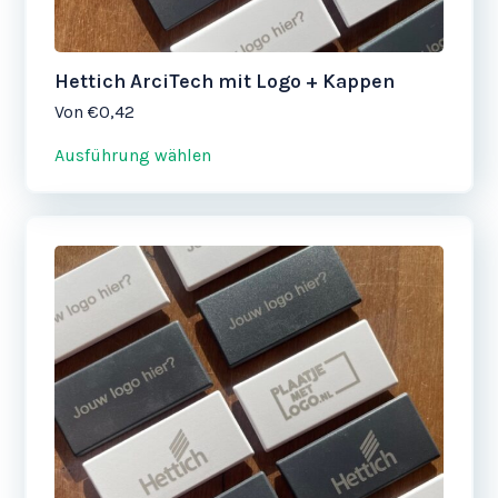
werden
Hettich ArciTech mit Logo + Kappen
Von
€0,42
Ausführung wählen
Dieses
Produkt
weist
mehrere
Varianten
auf.
Die
Optionen
können
auf