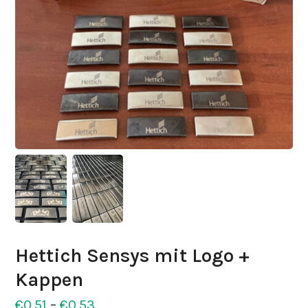
Hettich Sensys mit Logo +
Kappen
Preisspanne:
€
0,51
–
€
0,53