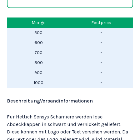
mit
Logo
+
Menge
Festpreis
Kappen
500
-
quantity
600
-
700
-
800
-
900
-
1000
-
Beschreibung
Versandinformationen
Für Hettich Sensys Scharniere werden lose
Abdeckkappen in schwarz und vernickelt geliefert.
Diese können mit Logo oder Text versehen werden. Da
der Text oder das Logo gelasert wird, wird Material