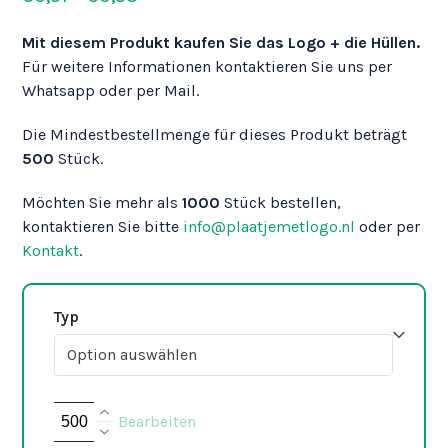
€0,51
Mit diesem Produkt kaufen Sie das Logo + die Hüllen.
bis
Für weitere Informationen kontaktieren Sie uns per
€0,53
Whatsapp oder per Mail.
Die Mindestbestellmenge für dieses Produkt beträgt
500
Stück.
Möchten Sie mehr als
1000
Stück bestellen,
kontaktieren Sie bitte
info@plaatjemetlogo.nl
oder per
Kontakt
.
Typ
Hettich
Bearbeiten
Sensys