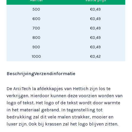
kapjes
500
€
0,49
quantity
600
€
0,49
700
€
0,49
800
€
0,49
900
€
0,49
1000
€
0,42
Beschrijving
Verzendinformatie
De ArciTech la afdekkapjes van Hettich zijn los te
verkrijgen. Hierdoor kunnen deze voorzien worden van
logo of tekst. Het logo of de tekst wordt door warmte
in het materiaal gebrand. In tegenstelling tot
bedrukking zal dit vele malen strakker, mooier en
luxer zijn. Ook bij krassen zal het logo blijven zitten.