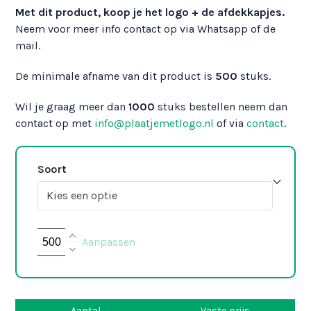
Met dit product, koop je het logo + de afdekkapjes.
Neem voor meer info contact op via Whatsapp of de
mail.
De minimale afname van dit product is
500
stuks.
Wil je graag meer dan
1000
stuks bestellen neem dan
contact op met
info@plaatjemetlogo.nl
of via
contact
.
Soort
Hettich
Aanpassen
ArciTech
met
logo
+
Aantal
Vaste prijs