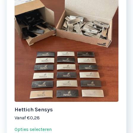
Dit
product
heeft
meerdere
variaties.
Deze
optie
kan
gekozen
worden
op
de
productpagina
Hettich Sensys
Vanaf
€0,28
Opties selecteren